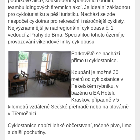
podnikové akce, soustředění sportovních oddílů,
teambuildingových firemních akcí. Je ideální základnou
pro cykloturistiku a pěší turistiku. Nachází se zde
nespočet cyklotras pro rekreační i náročnější cyklisty.
Nejvýznamnější je nadregionální cyklotrasa č. 1
vedoucí z Prahy do Brna. Specialitou tohoto území je
provozování víkendové linky cyklobusu.
Parkoviště se nachází
přímo u cyklostanice.
Koupání je možné 30
metrů od cyklostanice v
Pekelském rybníku, v
bazénu u EA Hotelu
Kraskov, případně v 5
kilometrů vzdálené Sečské přehradě nebo na plovárně
v Třemošnici.
Cyklostanice nabízí lehké občerstvení, točené pivo, limo
a další pochutiny.