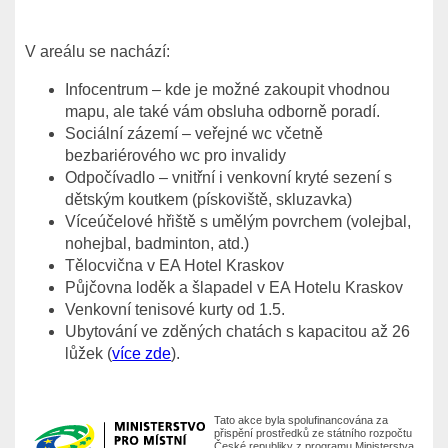
V areálu se nachází:
Infocentrum – kde je možné zakoupit vhodnou
mapu, ale také vám obsluha odborně poradí.
Sociální zázemí – veřejné wc včetně
bezbariérového wc pro invalidy
Odpočívadlo – vnitřní i venkovní kryté sezení s
dětským koutkem (pískoviště, skluzavka)
Víceúčelové hřiště s umělým povrchem (volejbal,
nohejbal, badminton, atd.)
Tělocvična v EA Hotel Kraskov
Půjčovna loděk a šlapadel v EA Hotelu Kraskov
Venkovní tenisové kurty od 1.5.
Ubytování ve zděných chatách s kapacitou až 26
lůžek (
více zde
).
Tato akce byla spolufinancována za
přispění prostředků ze státního rozpočtu
České republiky z programu Ministerstva